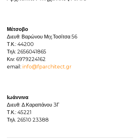
Μέτσοβο
Διευθ: Βαρώνου Μιχ.Τοσίτσα 56
Τ.Κ.: 44200
Τηλ: 2656041865
Κιν: 6979224162
email:
info@fparchitect.gr
Ιωάννινα
Διευθ: Δ.Καραπάνου 3Γ
Τ.Κ.: 45221
Τηλ. 26510 23388