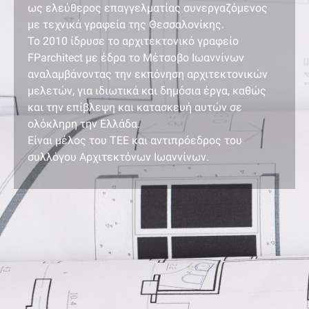
ως ελεύθερος επαγγελματίας συνεργαζόμενος
με τεχνικά γραφεία της Θεσσαλονίκης.
Το 2010 ίδρυσε το αρχιτεκτονικό γραφείο
FParchitect με έδρα το Μέτσοβο Ιωαννίνων
αναλαμβάνοντας την εκπόνηση αρχιτεκτονικών
μελετών, για ιδιωτικά και δημόσια έργα, καθώς
και την επίβλεψη και κατασκευή αυτών σε
ολόκληρη την Ελλάδα.
Είναι μέλος του ΤΕΕ και αντιπρόεδρος του
συλλόγου Αρχιτεκτόνων Ιωαννίνων.