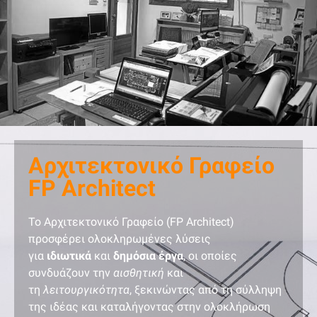
Αρχιτεκτονικό Γραφείο
FP Architect
Το Αρχιτεκτονικό Γραφείο (FP Architect)
προσφέρει ολοκληρωμένες λύσεις
για
ιδιωτικά
και
δημόσια έργα
, οι οποίες
συνδυάζουν την
αισθητική
και
τη
λειτουργικότητα
, ξεκινώντας από τη σύλληψη
της ιδέας και καταλήγοντας στην ολοκλήρωση