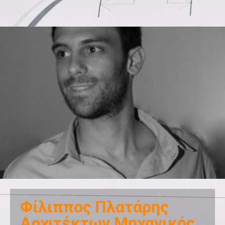
Φίλιππος Πλατάρης
Αρχιτέκτων Μηχανικός