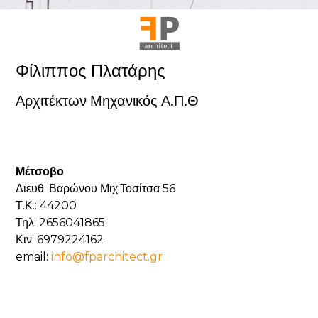
Φίλιππος Πλατάρης
Αρχιτέκτων Μηχανικός Α.Π.Θ
Μέτσοβο
Διευθ: Βαρώνου Μιχ.Τοσίτσα 56
Τ.Κ.: 44200
Τηλ: 2656041865
Κιν: 6979224162
email:
info@fparchitect.gr