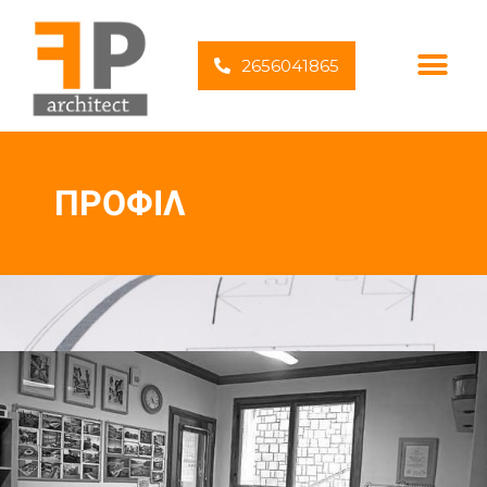
2656041865
ΠΡΟΦΙΛ