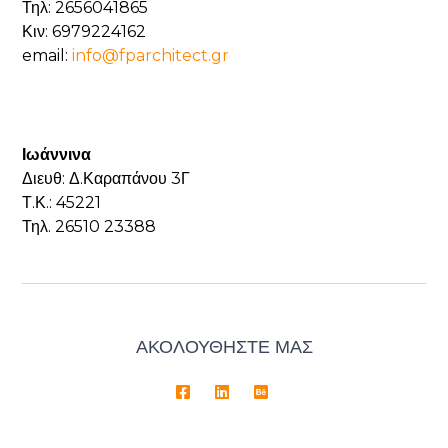
Τηλ: 2656041865
Κιν: 6979224162
email:
info@fparchitect.gr
Ιωάννινα
Διευθ: Δ.Καραπάνου 3Γ
Τ.Κ.: 45221
Τηλ. 26510 23388
ΑΚΟΛΟΥΘΗΣΤΕ ΜΑΣ