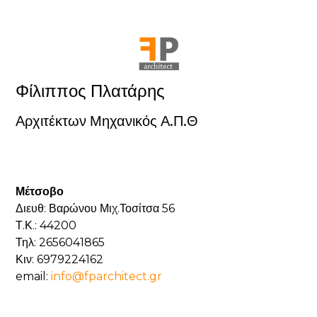
Φίλιππος Πλατάρης
Αρχιτέκτων Μηχανικός Α.Π.Θ
Μέτσοβο
Διευθ: Βαρώνου Μιχ.Τοσίτσα 56
Τ.Κ.: 44200
Τηλ: 2656041865
Κιν: 6979224162
email:
info@fparchitect.gr