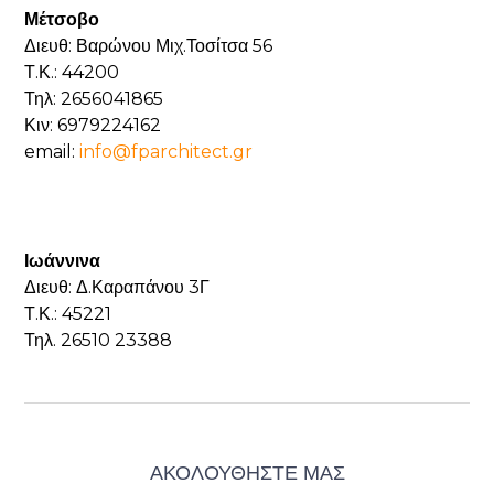
Μέτσοβο
Διευθ: Βαρώνου Μιχ.Τοσίτσα 56
Τ.Κ.: 44200
Τηλ: 2656041865
Κιν: 6979224162
email:
info@fparchitect.gr
Ιωάννινα
Διευθ: Δ.Καραπάνου 3Γ
Τ.Κ.: 45221
Τηλ. 26510 23388
ΑΚΟΛΟΥΘΗΣΤΕ ΜΑΣ